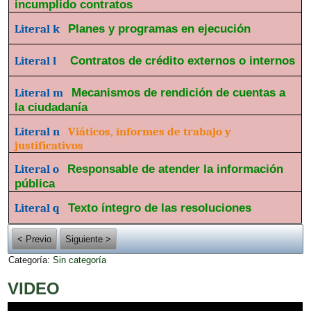
incumplido contratos
Literal k
Planes y programas en ejecución
Literal l
Contratos de crédito externos o internos
Literal m
Mecanismos de rendición de cuentas a
la ciudadanía
Literal n
Viáticos, informes de trabajo y
justificativos
Literal o
Responsable de atender la información
pública
Literal q
Texto íntegro de las resoluciones
< Previo
Siguiente >
Categoría:
Sin categoría
VIDEO